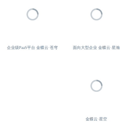
企业级PaaS平台 金蝶云·苍穹
面向大型企业 金蝶云·星瀚
金蝶云·星空