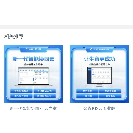
相关推荐
新一代智能协同云-云之家
金蝶KIS云专业版