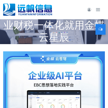
业财税一体化就用金蝶
云星辰
客户经营数智化，线上线下一体化 产供销协同一体
化，财税管理智能化
免费体验
在线咨询