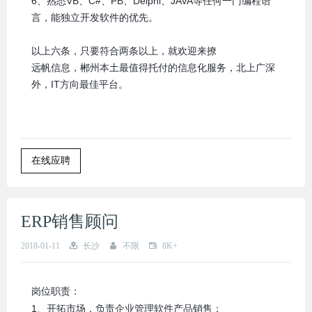
6、熟悉VB、C#、PB、Delphi、JAVA等任何一门编程语
言，能独立开发软件的优先。
以上六条，只要符合两条以上，就欢迎来撩
远帆信息，郴州本土最值得托付的信息化服务，北上广深
外，IT方向最佳平台。
在线应聘
ERP销售顾问
2018-01-11
长沙
不限
8K+
岗位职责：
1、开拓市场，负责企业管理软件产品销售；